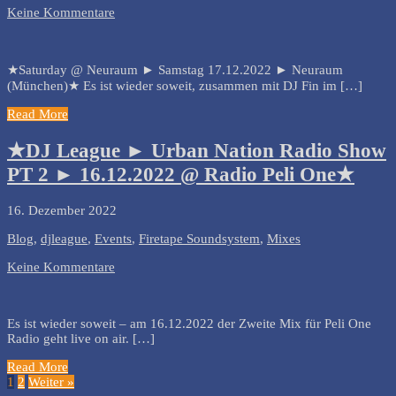
Keine Kommentare
★Saturday @ Neuraum ► Samstag 17.12.2022 ► Neuraum
(München)★ Es ist wieder soweit, zusammen mit DJ Fin im […]
Read More
★DJ League ► Urban Nation Radio Show
PT 2 ► 16.12.2022 @ Radio Peli One★
16. Dezember 2022
Blog
,
djleague
,
Events
,
Firetape Soundsystem
,
Mixes
Keine Kommentare
Es ist wieder soweit – am 16.12.2022 der Zweite Mix für Peli One
Radio geht live on air. […]
Read More
1
2
Weiter »