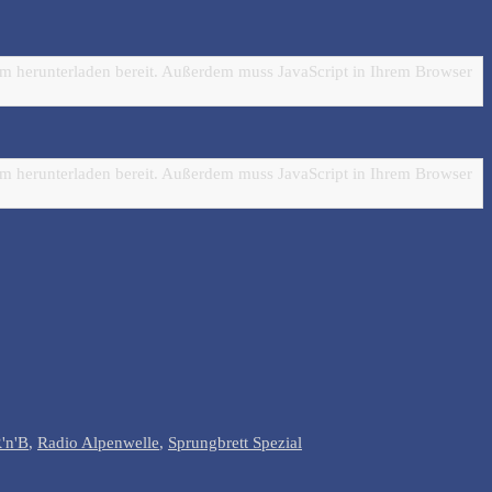
m herunterladen bereit. Außerdem muss JavaScript in Ihrem Browser
m herunterladen bereit. Außerdem muss JavaScript in Ihrem Browser
'n'B
,
Radio Alpenwelle
,
Sprungbrett Spezial