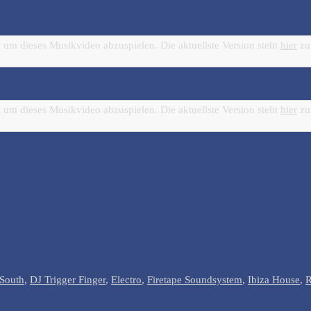
 um dieses Musikvideo abzuspielen. Die aktuellste Version steht
hier
zu
 um dieses Musikvideo abzuspielen. Die aktuellste Version steht
hier
zu
 South
,
DJ Trigger Finger
,
Electro
,
Firetape Soundsystem
,
Ibiza House
,
R