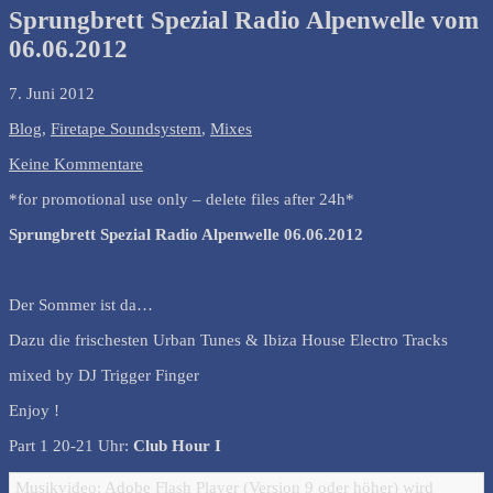
Sprungbrett Spezial Radio Alpenwelle vom
06.06.2012
7. Juni 2012
Blog
,
Firetape Soundsystem
,
Mixes
Keine Kommentare
*for promotional use only – delete files after 24h*
Sprungbrett Spezial Radio Alpenwelle 06.06.2012
Der Sommer ist da…
Dazu die frischesten Urban Tunes & Ibiza House Electro Tracks
mixed by DJ Trigger Finger
Enjoy !
Part 1 20-21 Uhr:
Club Hour I
Musikvideo: Adobe Flash Player (Version 9 oder höher) wird