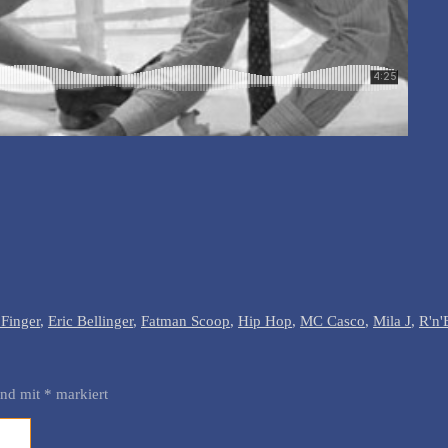
 Finger
,
Eric Bellinger
,
Fatman Scoop
,
Hip Hop
,
MC Casco
,
Mila J
,
R'n'
ind mit
*
markiert