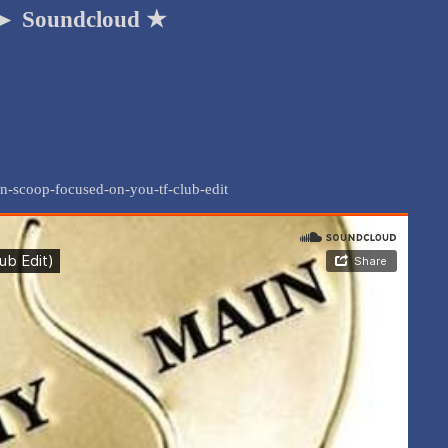
 ► Soundcloud ★
man-scoop-focused-on-you-tf-club-edit