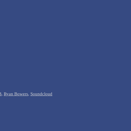
B
,
Ryan Bowers
,
Soundcloud