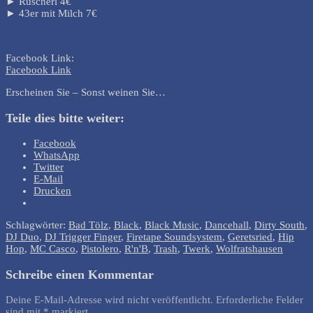
► Rüscherl 4€
► 43er mit Milch 7€
Facebook Link:
Facebook Link
Erscheinen Sie – Sonst weinen Sie…
Teile dies bitte weiter:
Facebook
WhatsApp
Twitter
E-Mail
Drucken
Schlagwörter:
Bad Tölz
,
Black
,
Black Music
,
Dancehall
,
Dirty South
,
DJ Duo
,
DJ Trigger Finger
,
Firetape Soundsystem
,
Geretsried
,
Hip
Hop
,
MC Casco
,
Pistolero
,
R'n'B
,
Trash
,
Twerk
,
Wolfratshausen
Schreibe einen Kommentar
Deine E-Mail-Adresse wird nicht veröffentlicht.
Erforderliche Felder
sind mit
*
markiert