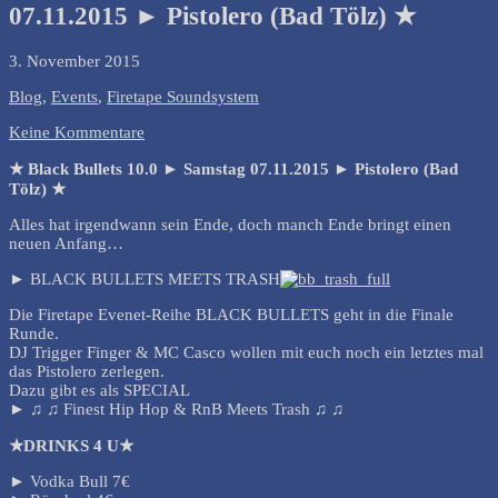
07.11.2015 ► Pistolero (Bad Tölz) ★
3. November 2015
Blog
,
Events
,
Firetape Soundsystem
Keine Kommentare
★ Black Bullets 10.0 ► Samstag 07.11.2015 ► Pistolero (Bad
Tölz) ★
Alles hat irgendwann sein Ende, doch manch Ende bringt einen
neuen Anfang…
► BLACK BULLETS MEETS TRASH
Die Firetape Evenet-Reihe BLACK BULLETS geht in die Finale
Runde.
DJ Trigger Finger & MC Casco wollen mit euch noch ein letztes mal
das Pistolero zerlegen.
Dazu gibt es als SPECIAL
► ♫ ♫ Finest Hip Hop & RnB Meets Trash ♫ ♫
★DRINKS 4 U★
► Vodka Bull 7€