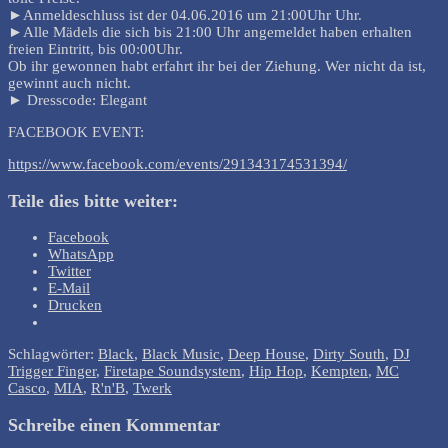
►Anmeldeschluss ist der 04.06.2016 um 21:00Uhr Uhr.
►Alle Mädels die sich bis 21:00 Uhr angemeldet haben erhalten
freien Eintritt, bis 00:00Uhr.
Ob ihr gewonnen habt erfahrt ihr bei der Ziehung. Wer nicht da ist,
gewinnt auch nicht.
► Dresscode: Elegant
FACEBOOK EVENT:
https://www.facebook.com/events/291343174531394/
Teile dies bitte weiter:
Facebook
WhatsApp
Twitter
E-Mail
Drucken
Schlagwörter:
Black
,
Black Music
,
Deep House
,
Dirty South
,
DJ
Trigger Finger
,
Firetape Soundsystem
,
Hip Hop
,
Kempten
,
MC
Casco
,
MIA
,
R'n'B
,
Twerk
Schreibe einen Kommentar