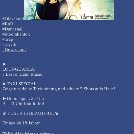
#Oldschool
#RnB
#Dancehall
#Moombahton
#Trap
#Twerk
#Newschool
►
LOUNGE AREA:
? Best of Latin Music
►TAXI SPECIAL:
Zeige uns deine Taxiquittung und erhalte 5 Shots aufs Haus!
►Doors open: 22 Uhr
Bis 23 Uhr Eintritt frei
♛ BLACK IS BEAUTIFUL ♛
Einlass ab 18 Jahren
Teile dies bitte weiter: