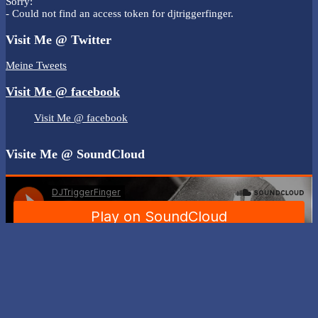
Sorry:
- Could not find an access token for djtriggerfinger.
Visit Me @ Twitter
Meine Tweets
Visit Me @ facebook
Visit Me @ facebook
Visite Me @ SoundCloud
2016©DJ Trigger Finger
Created by
absoulute-designs.de
Back to top