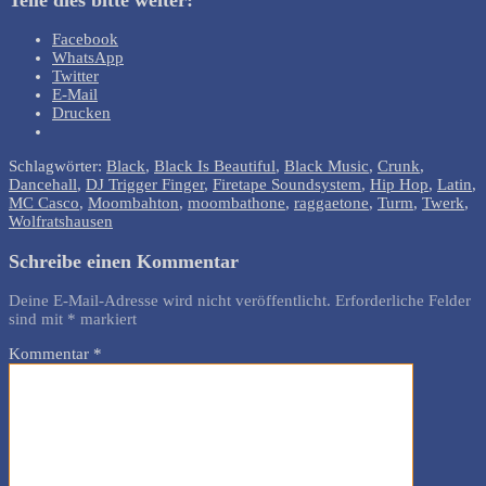
Facebook
WhatsApp
Twitter
E-Mail
Drucken
Schlagwörter:
Black
,
Black Is Beautiful
,
Black Music
,
Crunk
,
Dancehall
,
DJ Trigger Finger
,
Firetape Soundsystem
,
Hip Hop
,
Latin
,
MC Casco
,
Moombahton
,
moombathone
,
raggaetone
,
Turm
,
Twerk
,
Wolfratshausen
Schreibe einen Kommentar
Deine E-Mail-Adresse wird nicht veröffentlicht.
Erforderliche Felder
sind mit
*
markiert
Kommentar
*