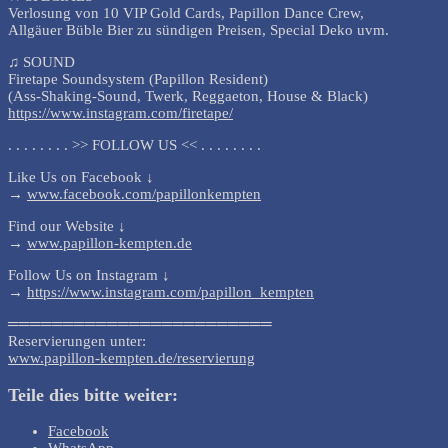
Verlosung von 10 VIP Gold Cards, Papillon Dance Crew,
Allgäuer Büble Bier zu sündigen Preisen, Special Deko uvm.
♫ SOUND
Firetape Soundsystem (Papillon Resident)
(Ass-Shaking-Sound, Twerk, Reggaeton, House & Black)
https://www.instagram.com/firetape/
. . . . . . . . >> FOLLOW US << . . . . . . . .
Like Us on Facebook ↓
→
www.facebook.com/papillonkempten
Find our Website ↓
→
www.papillon-kempten.de
Follow Us on Instagram ↓
→
https://www.instagram.com/papillon_kempten
════════════════════════
Reservierungen unter:
www.papillon-kempten.de/reservierung
Teile dies bitte weiter:
Facebook