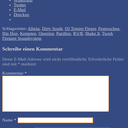
WhatsApp
Twitter
E-Mail
Drucken
Schlagwörter:
Allgäu
,
Dirty South
,
DJ Trigger Finger
,
Festwochen
,
Hip Hop
,
Kempten
,
Opening
,
Papillon
,
R'n'B
,
Shake It
,
Twerk
Firetape Soundsystem
Schreibe einen Kommentar
Deine E-Mail-Adresse wird nicht veröffentlicht.
Erforderliche Felder
sind mit
*
markiert
Kommentar
*
Name
*